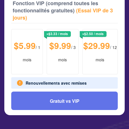
Fonction VIP (comprend toutes les
fonctionnalités gratuites)
(Essai VIP de 3
jours)
≈
$3.33
/ mois
≈
$2.50
/ mois
$5.99
$9.99
$29.99
/ 1
/ 3
/ 12
mois
mois
mois
Renouvellements avec remises
Gratuit vs VIP