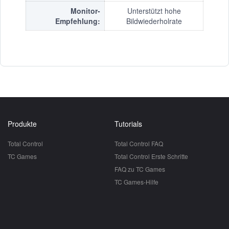
Monitor-
Unterstützt hohe
Empfehlung:
Bildwiederholrate
Produkte
Tutorials
Total Control
Total Control FAQ
TC Games
Total Control Erste Schritte
FAQ zu TC Games
TC Games-Hilfe