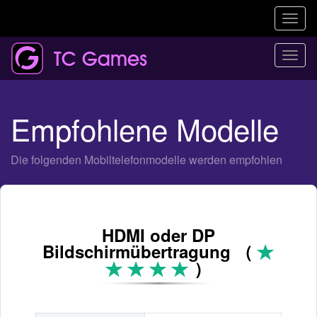
Toggl
naviga
Togg
navi
Empfohlene Modelle
Die folgenden Mobiltelefonmodelle werden empfohlen
HDMI oder DP
Bildschirmübertragung （
）