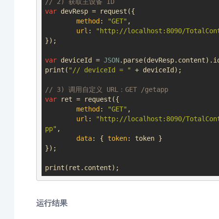
// 2) 获取主设备 ID
var
 devResp = request({

method
: 
"GET"
,

url
: 
"http://localhost:8090/TotalCon
});

var
 deviceId = 
JSON
.parse(devResp.content).id
print(
"// deviceId = "
 + deviceId);

// 3) 调用自定义 URL：GET /getapp
var
 ret = request({

method
: 
"GET"
,

url
: 
"http://localhost:8090/TotalCon
pp"
,

data
: { 
token
: token }

});

运行结果