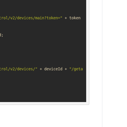
trol/v2/devices/main?token="
 + token

;

trol/v2/devices/"
 + deviceId + 
"/geta