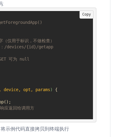
码:
Copy
名字（仅用于标识，不做检查）
：/devices/{id}/getapp
ET 可为 null
, device, opt, params
) 
{

p();

P 响应返回给调用方
），将示例代码直接拷贝到终端执行