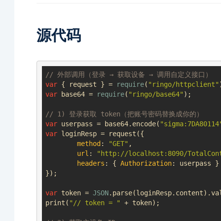
源代码
// 外部调用（登录 → 获取设备 → 调用自定义接口）
var
 { request } = 
require
(
"ringo/httpclient"
var
 base64 = 
require
(
"ringo/base64"
);

// 1) 登录获取 token（把账号密码替换成你的）
var
 userpass = base64.encode(
"sigma:7DA80114
var
 loginResp = request({

method
: 
"GET"
,

url
: 
"http://localhost:8090/TotalCon
headers
: { 
Authorization
: userpass }

});

var
 token = 
JSON
.parse(loginResp.content).val
print(
"// token = "
 + token);
