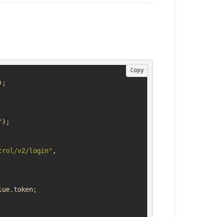
Copy
"
trol/v2/login"
,

ue.token;
