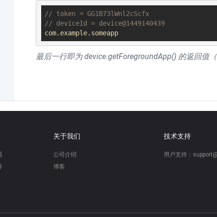
// token = GG1B73lWnl2cScfx
// deviceId = device@1449140439
com.example.someapp
最后一行即为 device.getForegroundApp() 
关于我们
技术支持
题
公司介绍
用户支持：support@s
导
博客