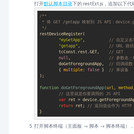
打开
默认脚本目录
下的 restExt.js，追加以下代
/**

 * 将 GET /getapp 映射到 JS API：device.getForegroundApp()

 */
restDeviceRegister(

"myGetApp"
,          
// 自定义
"getapp"
,            
// URL 路径
	tcConst.rest.GET,    
// GET
null
,                
// 参数名：G
	doGetForegroundApp,  
// 回调函数
	{ 
multiple
: 
false
 }  
// 单设备
);

function
doGetForegroundApp
(
url, method
// 这里就是你要调用的 JS API
var
 ret = device.getForegroundAp
return
 ret; 
// 返回值会作为 HTT
打开脚本终端（主面板 → 脚本 → 脚本终端