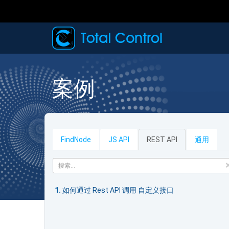
案例
FindNode
JS
API
REST
API
通用
如何通过 Rest API 调用 自定义接口